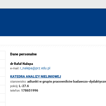
Dane personalne
dr Rafał Nalepa
r_nalepa@prz.edu.pl
e-mail:
KATEDRA ANALIZY NIELINIOWEJ
stanowisko:
adiunkt w grupie pracowników badawczo-dydaktycz
pokój:
L-27.6
telefon:
178651996