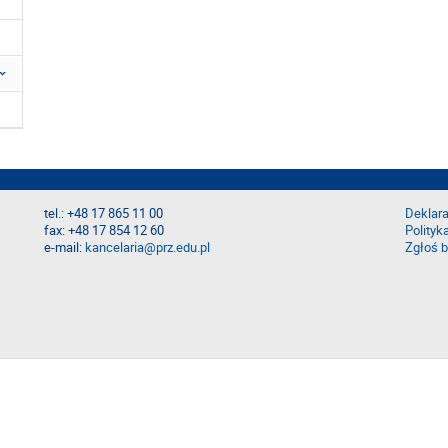
tel.: +48 17 865 11 00
Deklara
fax: +48 17 854 12 60
Polityk
e-mail:
kancelaria@prz.edu.pl
Zgłoś b